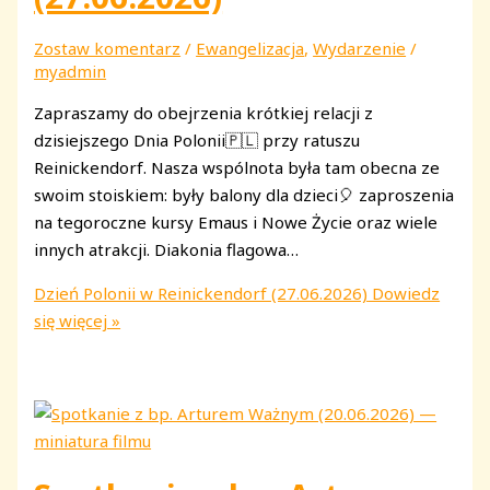
Zostaw komentarz
/
Ewangelizacja
,
Wydarzenie
/
myadmin
Zapraszamy do obejrzenia krótkiej relacji z
dzisiejszego Dnia Polonii🇵🇱 przy ratuszu
Reinickendorf. Nasza wspólnota była tam obecna ze
swoim stoiskiem: były balony dla dzieci🎈 zaproszenia
na tegoroczne kursy Emaus i Nowe Życie oraz wiele
innych atrakcji. Diakonia flagowa…
Dzień Polonii w Reinickendorf (27.06.2026)
Dowiedz
się więcej »