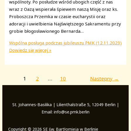
wspólnoty. Po posłudze wśród ubogich część z nas
wraz z Oazą wspierała śpiewem naszą Misję oraz ks.
Proboszcza Przemka w czasie eucharystii oraz
adoracji i uwielbienia Najświętszego Sakramentu przy
grobie błogosławionego Bernarda…
Wspólna posługa podczas jubileuszu PMK (12.11.2023)
Dowiedz się więcej »
1
2
…
10
Następny
→
St. Johannes-Basilika | Lilienthalstraße 5, 12049 Berlin |
Email: info@se.pmk.berlin
Copyright © 2026 SE św. Bartłomieja w Berlinie