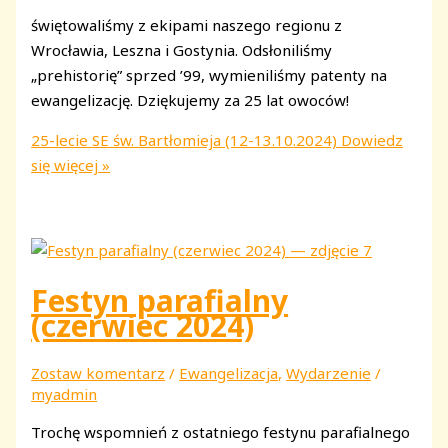
świętowaliśmy z ekipami naszego regionu z
Wrocławia, Leszna i Gostynia. Odsłoniliśmy
„prehistorię” sprzed ’99, wymieniliśmy patenty na
ewangelizację. Dziękujemy za 25 lat owoców!
25-lecie SE św. Bartłomieja (12-13.10.2024)
Dowiedz
się więcej »
Festyn parafialny
(czerwiec 2024)
Zostaw komentarz
/
Ewangelizacja
,
Wydarzenie
/
myadmin
Trochę wspomnień z ostatniego festynu parafialnego