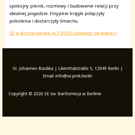
spokojny piknik, rozmowy i budowanie relacji przy
idealnej pogodzie. Finyjskie kręgle połączyły
pokolenia i dostarczyły śmiechu.
SE w Britzergarten (6.7.2025)
Dowiedz się więcej »
St. Johannes-Basilika | Lilienthalstraße 5, 12049 Berlin |
Email: info@se.pmk.berlin
Copyright © 2026 SE św. Bartłomieja w Berlinie